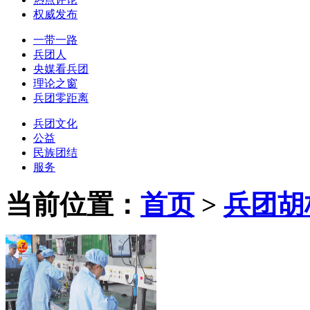
权威发布
一带一路
兵团人
央媒看兵团
理论之窗
兵团零距离
兵团文化
公益
民族团结
服务
当前位置：
首页
>
兵团胡