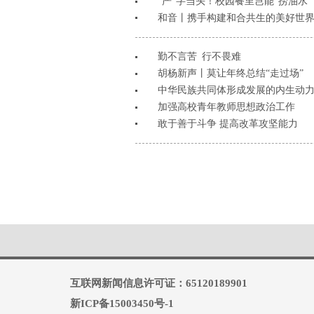
“严”字当头！校园餐里岂能“捞油水”
和音丨携手构建和合共生的美好世
勤不言苦 行不畏难
胡杨新声丨莫让年终总结“走过场”
中华民族共同体形成发展的内生动
加强高校青年教师思想政治工作
敢于善于斗争 提高改革攻坚能力
互联网新闻信息许可证：65120189901
新ICP备15003450号-1