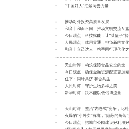
“中国好人”汇聚向善力量
推动对外投资高质量发展
和音丨和而不同，推动文明交流互
今日观点丨科技赋能，让“菜篮子”
人民观点丨体用贯通，担负新的文
和音丨立己达人，携手同行现代化
天山时评丨构筑保障食品安全的第
今日观点丨确保金融资源配置更加
任平：同球共济 和合共生
人民时评丨​守护生物多样之美
新华时评丨决不能以低俗博流量
天山时评丨整治“内卷式”竞争，此
火爆的“小外卖”有坑，“隐蔽的角落
今日观点丨把城市公园建设好利用