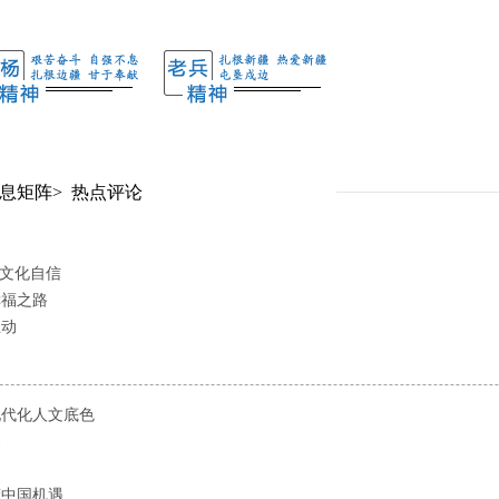
息矩阵
>
热点评论
族文化自信
幸福之路
主动
现代化人文底色
界
懂中国机遇