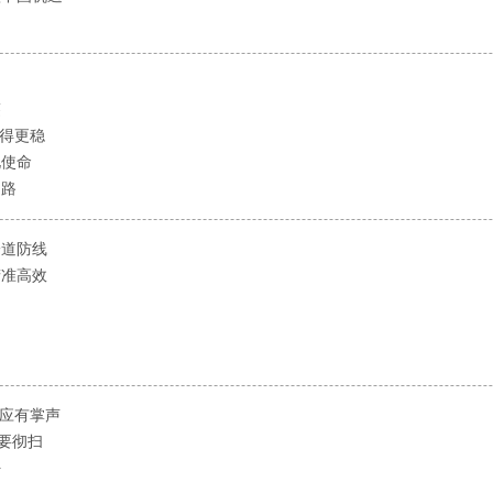
鉴
拎得更稳
化使命
之路
一道防线
精准高效
处应有掌声
”要彻扫
好