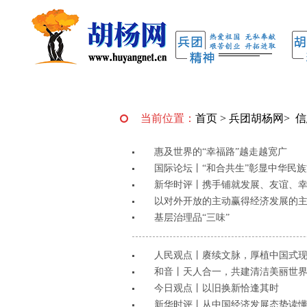
当前位置：
首页
>
兵团胡杨网
>
信
惠及世界的“幸福路”越走越宽广
国际论坛丨“和合共生”彰显中华民
新华时评丨携手铺就发展、友谊、
以对外开放的主动赢得经济发展的
基层治理品“三味”
人民观点丨赓续文脉，厚植中国式
和音丨天人合一，共建清洁美丽世
今日观点丨以旧换新恰逢其时
新华时评丨从中国经济发展态势读