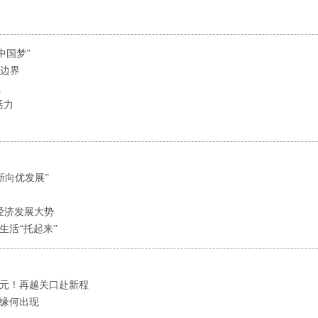
中国梦”
权边界
么
活力
新向优发展”
国经济发展大势
生活“托起来”
亿元！再越关口赴新程
”缘何出现