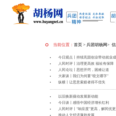
当前位置：
首页
>
兵团胡杨网
>
信
今日观点丨持续巩固创业带动就业
人民时评丨治理更高效 福祉有保障
人民论坛丨思想开窍，困难让道
大家谈丨我们为何要“咬文嚼字”
纵横丨让恶意索赔者得不偿失
以旧换新撬动发展新动能
今日谈丨感悟中国经济增长红利
人民时评丨“响应度”更高，解民忧
推动人文经济蓬勃发展