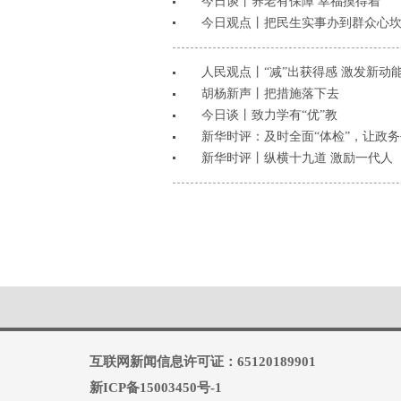
今日谈丨养老有保障 幸福摸得着
今日观点丨把民生实事办到群众心
人民观点丨“减”出获得感 激发新动
胡杨新声丨把措施落下去
今日谈丨致力学有“优”教
新华时评：及时全面“体检”，让政
新华时评丨纵横十九道 激励一代人
互联网新闻信息许可证：65120189901
新ICP备15003450号-1