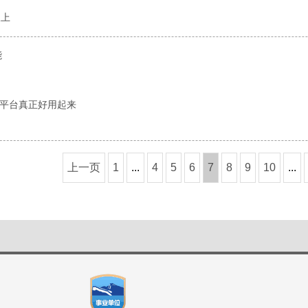
坎上
能
务平台真正好用起来
上一页
1
...
4
5
6
7
8
9
10
...