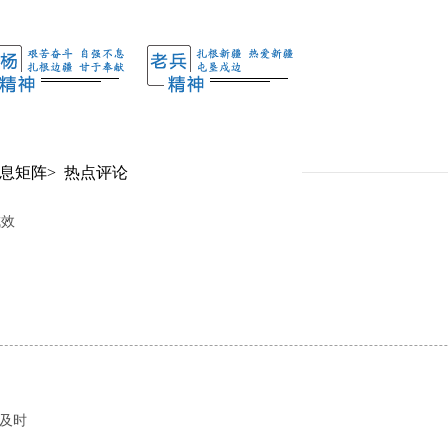
息矩阵
>
热点评论
成效
更及时