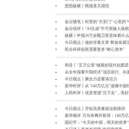
思想纵横丨既报喜又报忧
金台随笔丨村里的“天安门” 心里的“
金台锐评丨“AI生成”不可突破人格
纵横丨申报20万余颗卫星意味着什
今日观点丨做好存量文章 释放发展
民企科研创新需要更多“耐心资本”​
和音丨“五万公里”铺展的现代化图景
从全年报看中国经济“顶压前行、向
今日观点丨聚合力还要添活力
新华时评丨从“140万亿元”读懂中
人民时评丨优质资源“沉下去”，美好
今日观点丨开拓高质量就业新路径
新华微评·万马奔腾开新局：140万
国纪平：“今天的中国，明天的世界