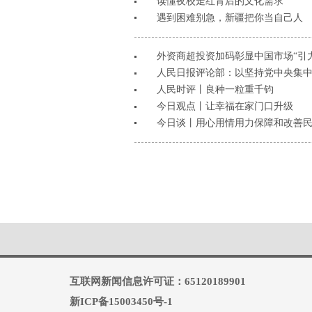
读懂夜校走红背后的文化需求
遇到困难别急，新疆把你当自己人
外资商超投资加码彰显中国市场“引力
人民日报评论部：以坚持党中央集
人民时评丨良种一粒重千钧
今日观点丨让幸福在家门口升级
今日谈丨用心用情用力保障和改善
互联网新闻信息许可证：65120189901
新ICP备15003450号-1