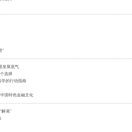
面
”
彰显发展底气
一个选择
科学的行动指南
育中国特色金融文化
“解渴”
力