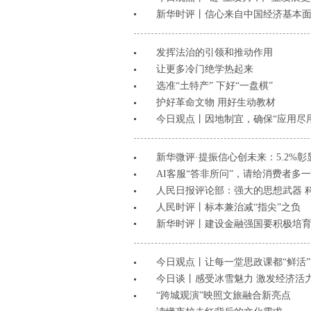
新华时评丨信心来自中国经济基本
发挥法治的引领和推动作用
让更多冷门绝学热起来
选准“土特产” 下好“一盘棋”
护好革命文物 用好生动教材
今日观点丨因地制宜，确保“应用尽用
新华微评·提振信心创未来：5.2%
AI客服“答非所问”，请给消费者多
人民日报评论部：强大的思想武器 
人民时评丨标本兼治减“指尖”之负
新华时评丨建设金融强国要积极培
今日观点丨让每一堂思政课都“鲜活”
今日谈丨感受冰雪魅力 激发经济活
“跨城观演”映照文旅融合新亮点