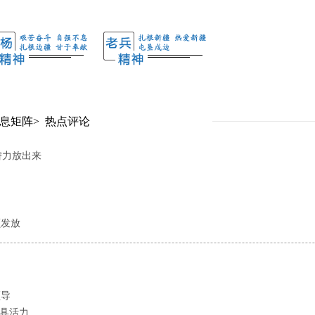
息矩阵
>
热点评论
潜力放出来
额发放
领导
更具活力