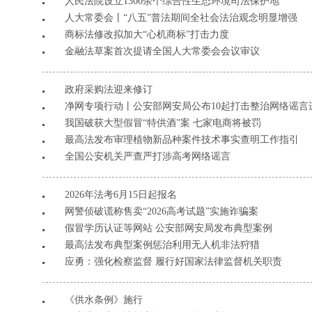
人民法院设立1300余个综合性生态环境司法保护地
人大常委会丨“八五”普法期间全社会法治观念明显增强
商标法修改拟加大“心机商标”打击力度
金融法草案首次提请全国人大常委会会议审议
政府采购法迎来修订
净网专项行动丨公安部网安局公布10起打击整治网络谣言
我国破获大型假冒“特供酒”案 七家电商将被罚
最高法发布审理植物新品种案件技术事实查明工作指引
全国公安机关严查严打涉高考网络谣言
2026年法考6月15日起报名
网警侦破谎称售卖“2026高考试题”实施诈骗案
假冒学历认证等网站 公安部网安局发布典型案例
最高法发布典型案例惩治利用无人机非法狩猎
应勇：强化检察监督 履行好国家法律监督机关职责
《供水条例》施行