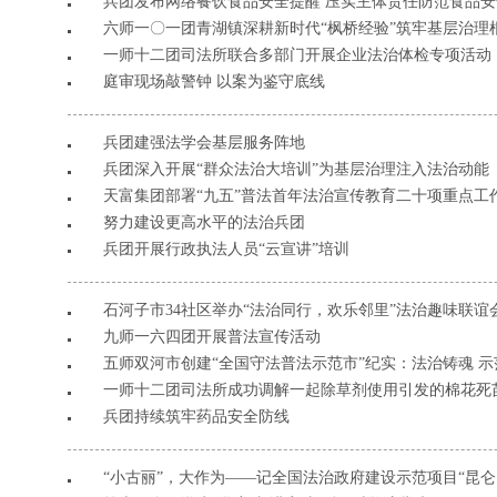
兵团发布网络餐饮食品安全提醒 压实主体责任防范食品安
六师一〇一团青湖镇深耕新时代“枫桥经验”筑牢基层治理
​一师十二团司法所联合多部门开展企业法治体检专项活动
庭审现场敲警钟 以案为鉴守底线
兵团建强法学会基层服务阵地
兵团深入开展“群众法治大培训”为基层治理注入法治动能
天富集团部署“九五”普法首年法治宣传教育二十项重点工
努力建设更高水平的法治兵团
兵团开展行政执法人员“云宣讲”培训
石河子市34社区举办“法治同行，欢乐邻里”法治趣味联谊
九师一六四团开展普法宣传活动
五师双河市创建“全国守法普法示范市”纪实：法治铸魂 示
一师十二团司法所成功调解一起除草剂使用引发的棉花死
兵团持续筑牢药品安全防线
“小古丽”，大作为——记全国法治政府建设示范项目“昆仑山