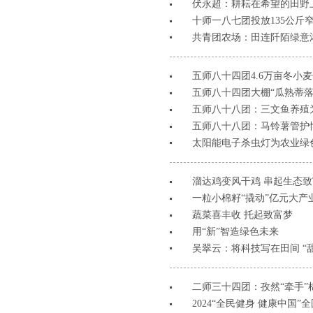
伏永超：耕耘在希望的田野
十师一八七团投放135公斤
共青团农场：田连阡陌绿意
五师八十四团4.6万亩冬小
五师八十四团大棚“瓜熟蒂落
五师八十八团：三文鱼养殖
五师八十八团：马铃薯管护
太阳能电子杀虫灯为农业绿色
溜达鸡变风干鸡 串起生态
一粒小棉籽“撬动”亿元大产
蔬菜喜丰收 托起致富梦
用“新”智造绿色未来
吴翠云：将科技写在田间 “
二师三十四团：孜然“牵手”
2024“全民健身 健康中国