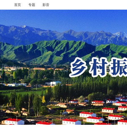
首页
专题
影音