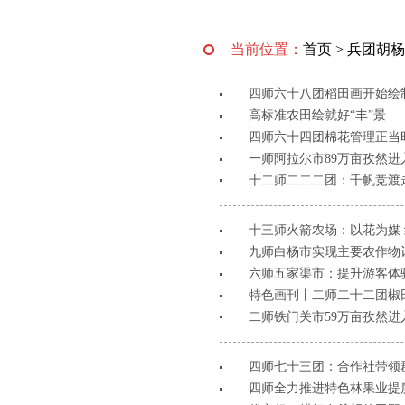
当前位置：
首页
>
兵团胡杨
四师六十八团稻田画开始绘
高标准农田绘就好“丰”景
​四师六十四团棉花管理正当
一师阿拉尔市89万亩孜然进
十二师二二二团：千帆竞渡
十三师火箭农场：以花为媒 
九师白杨市实现主要农作物
六师五家渠市：提升游客体验 
特色画刊丨二师二十二团椒
二师铁门关市59万亩孜然进
四师七十三团：合作社带领
四师全力推进特色林果业提