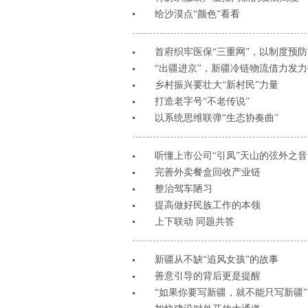
给沙漠点“颜色”看看
首府织牢医保“三重网”，以制度预防“
“出疆进京”，新疆冷链物流借力发
乡村振兴要壮大“新村民”力量
打造老字号“不老传说”
以系统思维联弹“生态协奏曲”
听懂上市公司“引凤”天山的弦外之音
完善外卖餐盒回收产业链
整治驾车陋习
提高做好民族工作的本领
上下联动 同题共答
新疆从不缺“追风女孩”的故事
善意引导的背后更是提醒
“如果你要写新疆，就不能只写新疆”