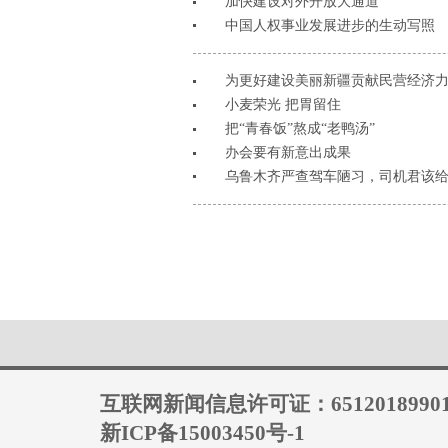
加快建设对外开放大通道
中国人权事业发展进步的生动写照
为更好建设美丽新疆贡献民营经济
小麦荣光 把胃留住
把“青春饭”熬成“老鸭汤”
办会要有新意出成果
乌鲁木齐严查驾车陋习，司机君该
互联网新闻信息许可证：6512018990
新ICP备15003450号-1