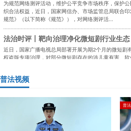
为规范网络测评活动，维护公平竞争市场秩序，保护公
织合法权益，近日，国家网信办、市场监管总局联合印
规范》（以下简称《规范》），对网络测评活...
法治时评丨靶向治理净化微短剧行业生态
近日，国家广播电视总局部署开展为期2个月的微短剧
权盗版专项治理，对部分微短剧存在的涉儿童有害、软
富、畸形婚恋观、封建糟粕、暴力复仇、低俗...
普法视频
给员工录用事项做“减法”
为进一步优化政务服务，提升行政效能，人力资源和社
住房和城乡建设部办公厅、国家医疗保障局办公室近日
普法
效办成员工录用“一件事”的实施意见》（以...