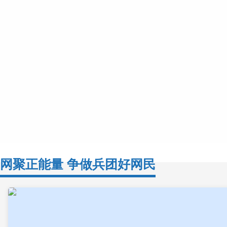
最高人民检察院近日发布的办案情况显示，2025年，
案发量、起诉数大幅下降，道路交通安全形势持续好转
显。与此同时，醉驾犯罪依然高发，危险驾...
法治时评丨刚柔并济让执行更有力量
1月26日，最高人民法院发布2025年人民法院有效解
涵盖刑事追责严惩拒执行为、信用修复助企纾困、跨区
类型。这些案例既以雷霆手段打击恶意...
法治时评丨为团播规范发展立好“风向标”
网聚正能量 争做兵团好网民
中国演出行业协会近日发布《网络表演团体直播运营管
（T/ZGYC 011—2026）团体标准（以下简称《标
了团体直播（以下简称团播）运营人员、...