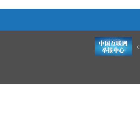
维护国家法治统一 保障全国统一大市场
“维护国家法治统一”是习近平法治思想的原创性概念、
近平法治思想的重要理论创新成果。
C
法治时评丨织牢医保基金监管网
近日，有媒体曝光，多家知名连锁药店与生产企业合谋
防晒冰袖等普通日用品包装成“牙科用毛刷”“医用敷贴”“
器械，诱导消费者购买，以此套取医...
人民时评丨保护商业秘密不是企业“私事”
近期，上海市第三中级人民法院对尊湃侵犯华为海思芯
件作出一审判决，14名前海思员工被判处有期徒刑，总计
元。商业秘密凝结着企业宝贵的知识产权和...