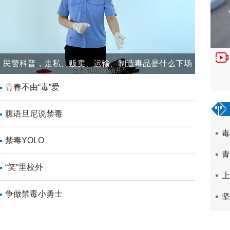
人民锐评：坚决支持通过法律维护“全红
今天，国家体育总局游泳中心就全红婵等跳水运动员遭
明。声明指出，近日，网络上出现针对全红婵等跳水运
恶意攻击及不实信息，我中心对此高度重视，...
民警科普，走私、贩卖、运输、制造毒品是什么下场
人民要论丨迈向人与自然和谐共生的现代
青春不由“毒”爱
碑
腹语旦尼说禁毒
在全面建设社会主义现代化国家的征程上，法典无疑是
和治理能力现代化水平的重要标尺，是中国特色社会主
毒
禁毒YOLO
集中体现。十四届全国人大四次会议审议通过...
青
“笑”里校外
严惩“蝇贪蚁腐” 守护乡村振兴
上
争做禁毒小勇士
3月20日，最高人民法院、最高人民检察院联合发布依法
坚
职务犯罪典型案例，涉及农业产业项目建设、农机购销
设、农村“三资”管理、农民养老保险等...