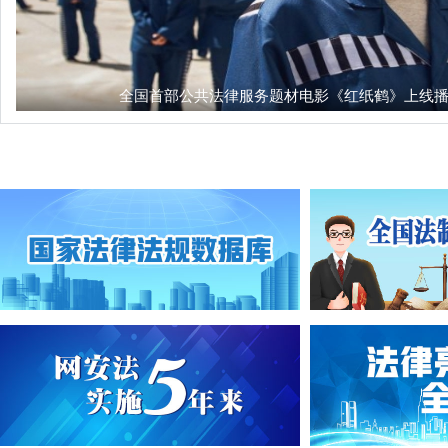
剜除“摆拍造谣”这颗网络毒瘤
近日，“公安部网安局”微信公众号公布一起打击整治网
显示，四名自媒体人员为博取流量、直播带货，竟精心
绑架、贩卖器官”的虚假视频。
全国首部公共法律服务题材电影《红纸鹤》上线
新华社评论员：合力开创法治中国建设新
习近平总书记近日对全面依法治国工作作出重要指示，
面依法治国工作会议传达学习了习近平总书记重要指示
进全面依法治国作出具体部署。
人民网评：让法治之光照亮民族复兴伟大
11月17日至18日，中央全面依法治国工作会议在北京
记作出重要指示，充分肯定党的十八大以来法治中国建
就，对新征程上推进全面依法治国作出重要...