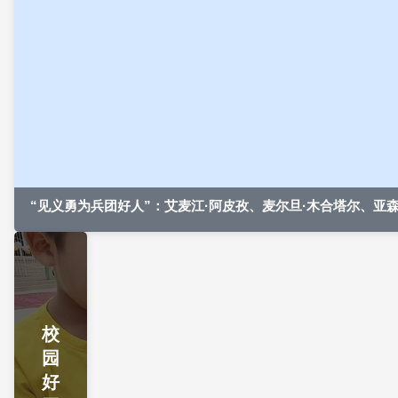
法治时评丨净化网络环境就是守护未来
近日，国家互联网信息办公室、公安部等八部门发布《
身心健康的网络信息分类办法》（以下简称《办法》）
成年人身心健康的网络信息的4种类型及具体...
人民时评丨法治展长卷 碧水入画来
近段时间，两部关于生态文明建设的法律法规正式施行
“见义勇为兵团好人”：艾麦江·阿皮孜、麦尔旦·木合塔尔、亚森
兵视评丨弘扬宪法精神 奋力推进新时代
连日来，兵团各级各部门以“学习宣传贯彻习近平法治
入人心”为主题，开展了形式多样的宪法宣传教育活动
众感悟宪法内涵、践行宪法精神，让尊法学法...
校
园
人民网评：为强国建设、民族复兴伟业筑
好