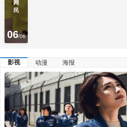
网
今年12月4日是第十二个国家宪法日。日前，中央宣传
民
普法办联合印发通知，以“学习宣传贯彻习近平法治思
人心”为主题，在全国组织开展2025年...
06
/06
建设更高水平的社会主义法治国家
法治兴则国兴，法治强则国强。近日，习近平总书记对
作出重要指示，强调“全面推进国家各方面工作法治化
影视
动漫
海报
化全面推进强国建设、民族复兴伟业提供有力...
新华社评论员：持续营造风清气正的网络
“要健全网络生态治理长效机制，着力提升治理的前瞻
性、协同性，持续营造风清气正的网络空间。”习近平
中央政治局第二十三次集体学习时发表重要讲...