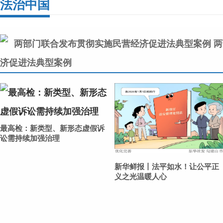
法治中国
行法到统一体系的深刻变革。作为参与编...
新华社评论员：在法治轨道上推动新时代
两
行稳致远
济促进法典型案例
建设生态文明，关系人民福祉，关乎民族未来。日前，
次会议表决通过了《中华人民共和国生态环境法典》。
后第二部以“法典”命名的法律，对于全面推...
最高检：新类型、新形态虚假诉
新华社评论员：以法治固根本，用规划谋
讼需持续加强治理
法律是治国之重器，法治是国家治理体系和治理能力的
十四届全国人大四次会议表决通过了《中华人民共和国
新华鲜报丨法平如水！让公平正
义之光温暖人心
法》。国家发展规划法的诞生，是我国规划制度建...
法治时评丨打好酒驾醉驾惩防“组合拳”