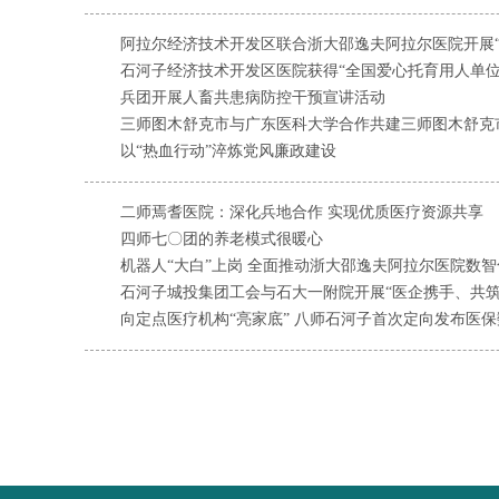
阿拉尔经济技术开发区联合浙大邵逸夫阿拉尔医院开展“健
石河子经济技术开发区医院获得“全国爱心托育用人单位
兵团开展人畜共患病防控干预宣讲活动
三师图木舒克市与广东医科大学合作共建三师图木舒克
以“热血行动”淬炼党风廉政建设
二师焉耆医院：深化兵地合作 实现优质医疗资源共享
四师七〇团的养老模式很暖心
机器人“大白”上岗 全面推动浙大邵逸夫阿拉尔医院数
石河子城投集团工会与石大一附院开展“医企携手、共筑
向定点医疗机构“亮家底” 八师石河子首次定向发布医保