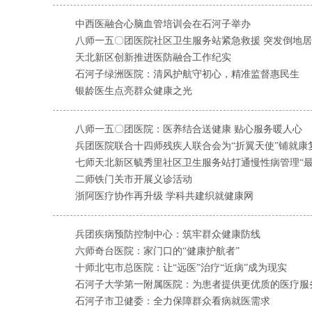
中西医融合心脑血管培训会在石河子举办
八师一五〇团医院社区卫生服务站紧急救援 突发倒地
天北新区创新推进医防融合工作纪实
石河子绿洲医院：清风护航守初心，精准监督惠民生
银龄医生点亮群众健康之光
八师一五〇团医院：医养结合送健康 贴心服务暖人心
兵团医院联合十四师残疾人联合会为“折翼天使”铺就康
七师天北新区毓秀里社区卫生服务站打通慢性病管理“
​二师铁门关市开展义诊活动
浙阿医疗协作再升级 学科共建织就健康网
兵团疾病预防控制中心：筑牢群众健康防线
六师奇台医院：家门口的“健康护航者”
十师北屯市总医院：让“远医”治疗“近病”成为现实
石河子大学第一附属医院：为患者提供更优质的医疗服
石河子市卫健委：全力保障群众看病就医需求