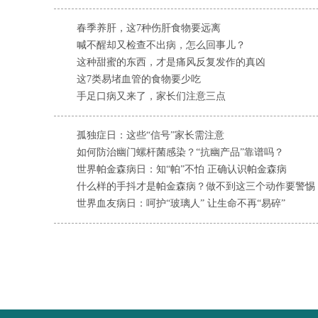
春季养肝，这7种伤肝食物要远离
喊不醒却又检查不出病，怎么回事儿？
这种甜蜜的东西，才是痛风反复发作的真凶
这7类易堵血管的食物要少吃
手足口病又来了，家长们注意三点
孤独症日：这些“信号”家长需注意
如何防治幽门螺杆菌感染？“抗幽产品”靠谱吗？
世界帕金森病日：知“帕”不怕 正确认识帕金森病
什么样的手抖才是帕金森病？做不到这三个动作要警惕
世界血友病日：呵护“玻璃人” 让生命不再“易碎”