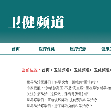
首页
医疗保健
医疗资源
健康
当前位置：
首页
>
卫健频道
>
卫健频道
>
卫健频道
世界防治肥胖日｜科学饮食，拒绝负“重”前行！
专家提醒：“肺动脉高压”不是“高血压” 重在早诊断早治
关注肿瘤防治 | 这样做，远离胃肠道肿瘤
世界哮喘日：正确认识哮喘 提前预防科学治疗
世界防治哮喘日：患了哮喘如何科学治疗？