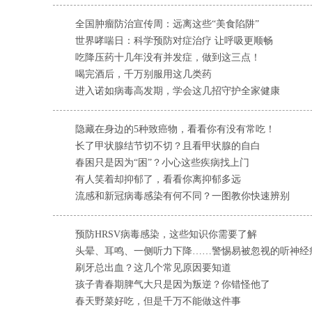
全国肿瘤防治宣传周：远离这些“美食陷阱”
世界哮喘日：科学预防对症治疗 让呼吸更顺畅
吃降压药十几年没有并发症，做到这三点！
喝完酒后，千万别服用这几类药
进入诺如病毒高发期，学会这几招守护全家健康
隐藏在身边的5种致癌物，看看你有没有常吃！
长了甲状腺结节切不切？且看甲状腺的自白
春困只是因为“困”？小心这些疾病找上门
有人笑着却抑郁了，看看你离抑郁多远
流感和新冠病毒感染有何不同？一图教你快速辨别
预防HRSV病毒感染，这些知识你需要了解
头晕、耳鸣、一侧听力下降……警惕易被忽视的听神经
刷牙总出血？这几个常见原因要知道
孩子青春期脾气大只是因为叛逆？你错怪他了
春天野菜好吃，但是千万不能做这件事