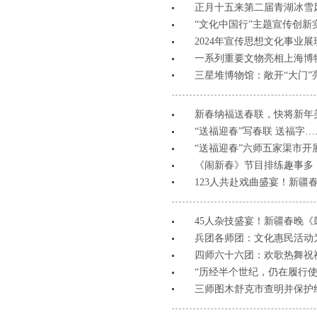
正月十五来第二届青湖冰雪
“文化中国行”主题宣传创新
2024年宣传思想文化事业
一系列重要文物亮相上海博
三星堆博物馆：敞开“大门”
新春纳福送春联，快将新年美
“送福迎春”写春联 送福字
“送福迎春”六师五家渠市开
《闹新春》节目排练趣事多
123人共赴戏曲盛宴！新疆
45人杂技盛宴！新疆春晚《
兵团各师团：文化惠民活动
四师六十六团：欢歌热舞祝
“历经半个世纪，仍在履行使
三师图木舒克市查明并保护约