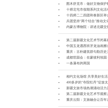
图木舒克市：做好文物保护
十师北屯市假期系列文化活动
十四师二二四团和泰新区举
兵团坚持“两个结合”推动文
内蒙古博物院：讲述北疆交
第二届新疆文化艺术节闭幕
中国玉龙遇西班牙龙油画擦
重庆：古朴建筑群勾勒历史
成都世园会：在蒙彼利埃园
一条瀑布跨两国
相约文化场馆 共享美好生活
400多岁的“寺院牡丹”绽放
新疆文旅市场热潮涌动活力
第二届新疆文化艺术节观察
重庆云阳：文旅融合让百年