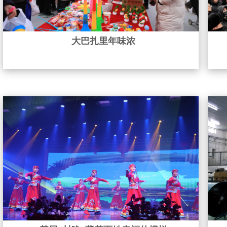
大巴扎里年味浓