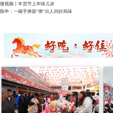
微视频丨年货节上年味儿浓
陈申：一碗手擀面“擀”出人间好风味